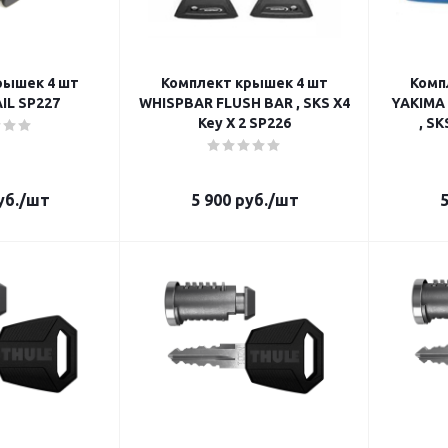
ек 4 шт
Комплект крышек 4 шт
Компл
Yakima RAIL SP227
WHISPBAR FLUSH BAR , SKS X4
YAKIMA
Key X 2 SP226
б.
/шт
5 900
руб.
/шт
5