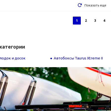
Показать еще
1
2
3
4
категории
лодок и досок
Автобоксы Taurus Xtreme II