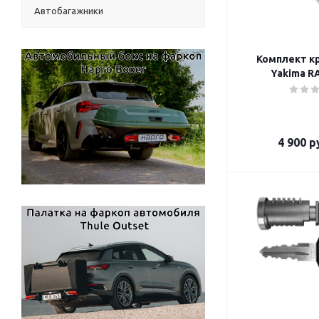
Автобагажники
Комплект крыш
4 900
ру