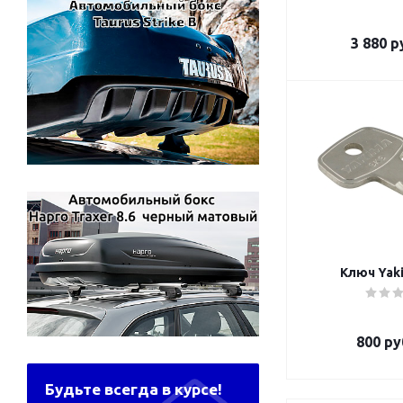
3 880
ру
Ключ Yaki
800
ру
Будьте всегда в курсе!