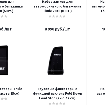
мков для
Набор замков для
На
го багажника
автомобильного багажника
автомо
8 (6 шт.)
Thule 2018 (8 шт.)
Th
б.
/шт
8 990
руб.
/шт
1
саторы Thule
Грузовые фиксаторы с
На
ысота 15см)
функцией наклона Fold Down
авто
Load Stop (выс. 17 см)