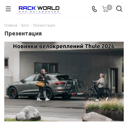
0
Главная
-
Блог
-
Презентация
Презентация