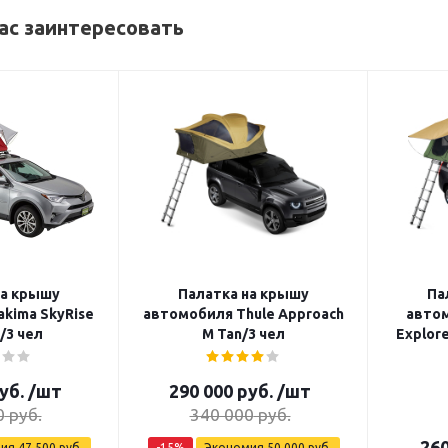
ас заинтересовать
на крышу
Палатка на крышу
Па
kima SkyRise
автомобиля Thule Approach
автом
/3 чел
M Tan/3 чел
Explore
уб.
/шт
290 000
руб.
/шт
0
руб.
340 000
руб.
260
мия
47 500
руб.
-
15
%
Экономия
50 000
руб.