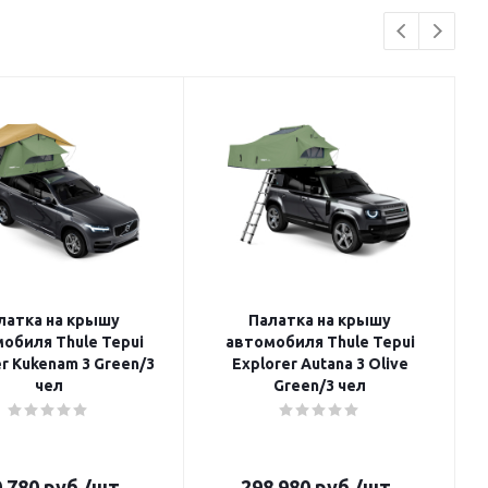
латка на крышу
Палатка на крышу
обиля Thule Tepui
автомобиля Thule Tepui
r Kukenam 3 Green/3
Explorer Autana 3 Olive
чел
Green/3 чел
 780
руб.
/шт
298 980
руб.
/шт