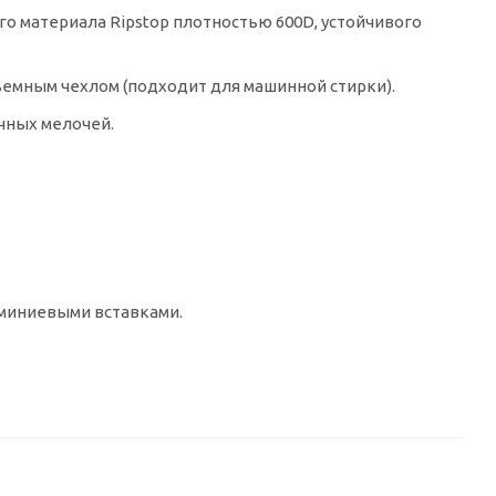
 материала Ripstop плотностью 600D, устойчивого
ъемным чехлом (подходит для машинной стирки).
чных мелочей.
юминиевыми вставками.