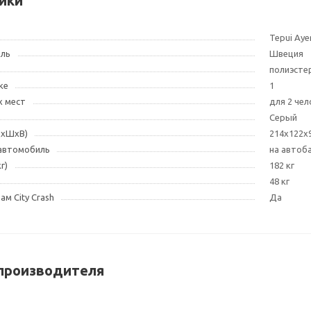
ики
Tepui Aye
ель
Швеция
полиэстер
ке
1
х мест
для 2 чел
Cерый
ДxШxВ)
214x122x
 автомобиль
на автоб
г)
182 кг
48 кг
м City Crash
Да
производителя