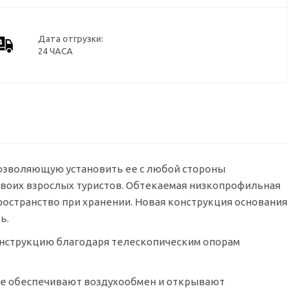
Дата отгрузки:
24 ЧАСА
 позволяющую установить ее с любой стороны
двоих взрослых туристов. Обтекаемая низкопрофильная
остранство при хранении. Новая конструкция основания
ь.
конструкцию благодаря телескопическим опорам
ше обеспечивают воздухообмен и открывают