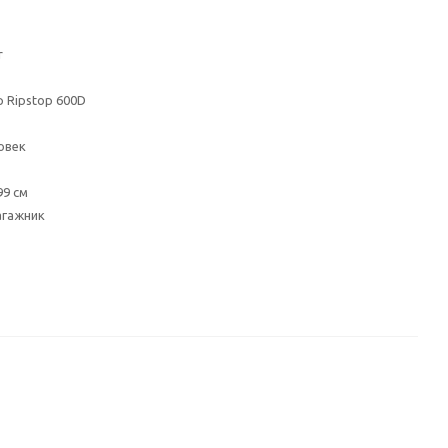
r
 Ripstop 600D
овек
99 см
агажник