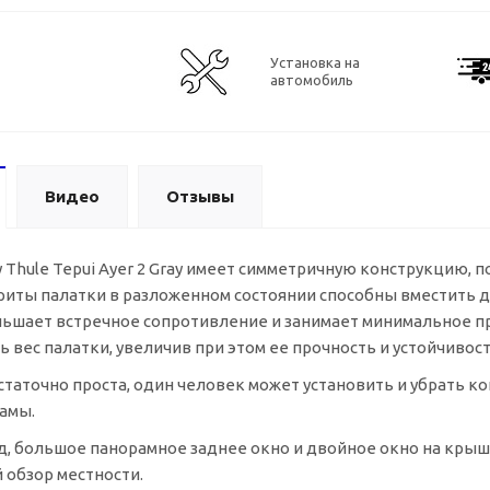
Установка на
автомобиль
Видео
Отзывы
 Thule Tepui Ayer 2 Gray имеет симметричную конструкцию,
риты палатки в разложенном состоянии способны вместить 
ьшает встречное сопротивление и занимает минимальное пр
ь вес палатки, увеличив при этом ее прочность и устойчивост
статочно проста, один человек может установить и убрать 
амы.
, большое панорамное заднее окно и двойное окно на кры
обзор местности.