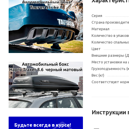
Характерист
Серия
Страна производит
Материал
Количество в упаков
Количество спальны
Цвет
Внешние размеры (
Место установки на
Грузоподъемность (к
Вес (кг)
Соответствует норма
Инструкции 
Будьте всегда в курсе!