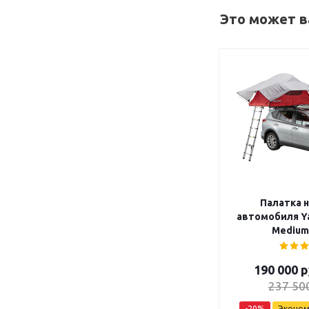
Это может в
Палатка 
автомобиля Ya
Medium
190 000
р
237 50
-
20
%
Эконо